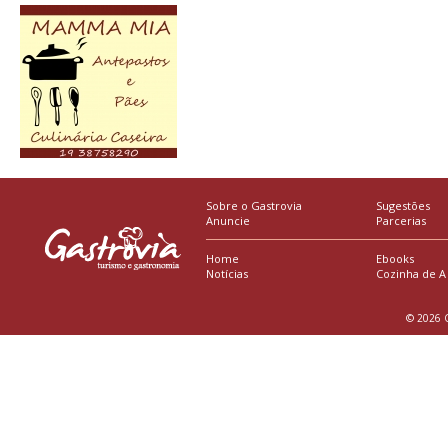
Sobre o Gastrovia
Sugestões
Anuncie
Parcerias
Home
Ebooks
Notícias
Cozinha de A
© 2026 G