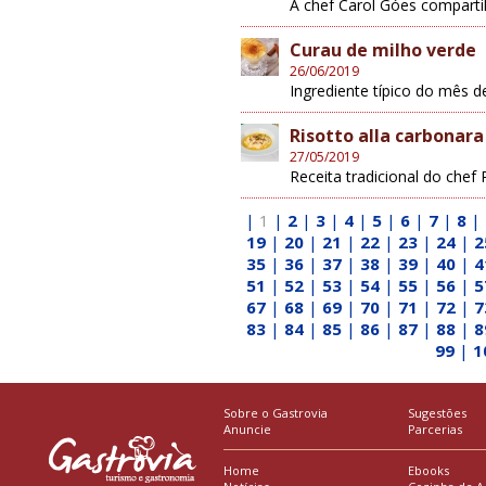
A chef Carol Góes comparti
Curau de milho verde
26/06/2019
Ingrediente típico do mês d
Risotto alla carbonara
27/05/2019
Receita tradicional do chef
|
1
|
2
|
3
|
4
|
5
|
6
|
7
|
8
|
19
|
20
|
21
|
22
|
23
|
24
|
2
35
|
36
|
37
|
38
|
39
|
40
|
4
51
|
52
|
53
|
54
|
55
|
56
|
5
67
|
68
|
69
|
70
|
71
|
72
|
7
83
|
84
|
85
|
86
|
87
|
88
|
8
99
|
1
Sobre o Gastrovia
Sugestões
Anuncie
Parcerias
Home
Ebooks