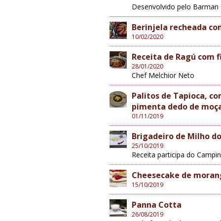
Desenvolvido pelo Barman 
Berinjela recheada c
10/02/2020
Receita de Ragú com f
28/01/2020
Chef Melchior Neto
Palitos de Tapioca, co
pimenta dedo de moç
01/11/2019
Brigadeiro de Milho d
25/10/2019
Receita participa do Campi
Cheesecake de morang
15/10/2019
Panna Cotta
26/08/2019