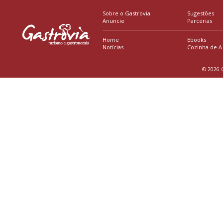
Sobre o Gastrovia
Sugestões
Anuncie
Parcerias
Home
Ebooks
Notícias
Cozinha de A
© 2026 G