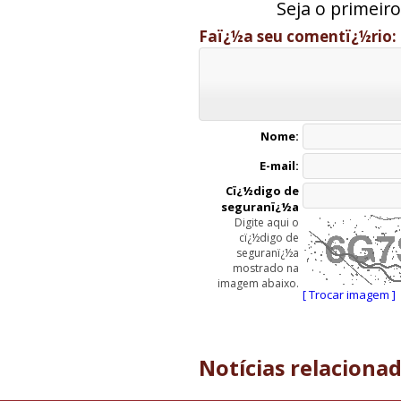
Seja o primeir
Faï¿½a seu comentï¿½rio:
Nome:
E-mail:
Cï¿½digo de
seguranï¿½a
Digite aqui o
cï¿½digo de
seguranï¿½a
mostrado na
imagem abaixo.
[ Trocar imagem ]
Notícias relaciona