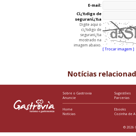
E-mail:
Cï¿½digo de
seguranï¿½a
Digite aqui o
cï¿½digo de
seguranï¿½a
mostrado na
imagem abaixo.
[ Trocar imagem ]
Notícias relaciona
Sobre o Gastrovia
Sugestões
Anuncie
Parcerias
Home
Ebooks
Notícias
Cozinha de A
© 2026 G