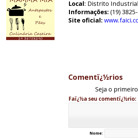
Local
: Distrito Industri
Informações:
(19) 3825
Site oficial:
www.faici.
Comentï¿½rios
Seja o primeir
Faï¿½a seu comentï¿½rio:
Nome: