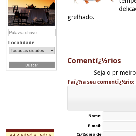
tempe
delic
grelhado.
Localidade
Comentï¿½rios
Seja o primeir
Faï¿½a seu comentï¿½rio:
Nome:
E-mail:
Cï¿½digo de