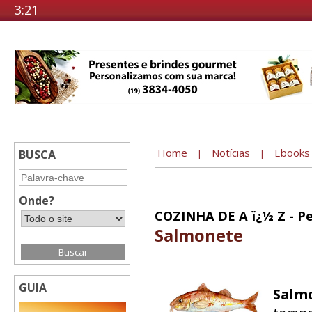
3:21
Home
Notícias
Ebooks
BUSCA
|
|
Onde?
COZINHA DE A ï¿½ Z - Pe
Salmonete
GUIA
Salm