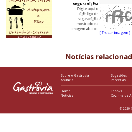
seguranï¿½a
Digite aqui o
cï¿½digo de
seguranï¿½a
mostrado na
imagem abaixo.
[ Trocar imagem ]
Notícias relaciona
Sobre o Gastrovia
Sugestões
Anuncie
Parcerias
Home
Ebooks
Notícias
Cozinha de A
© 2026 G