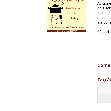
Adicion
dois sa
das par
ralado.
até come
*Receita
Comen
Faï¿½