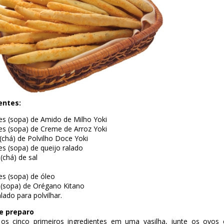
entes:
es (sopa) de Amido de Milho Yoki
es (sopa) de Creme de Arroz Yoki
 (chá) de Polvilho Doce Yoki
es (sopa) de queijo ralado
 (chá) de sal
es (sopa) de óleo
 (sopa) de Orégano Kitano
alado para polvilhar.
e preparo
 os cinco primeiros ingredientes em uma vasilha, junte os ovos 