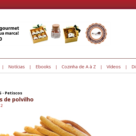
Notícias
Ebooks
Cozinha de A à Z
Vídeos
Di
|
|
|
|
|
 - Petiscos
s de polvilho
12