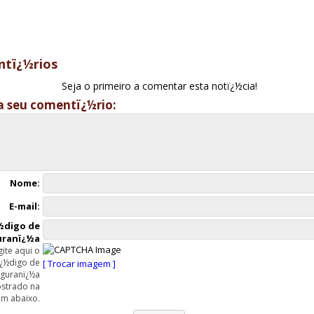
tï¿½rios
Seja o primeiro a comentar esta notï¿½cia!
a seu comentï¿½rio:
Nome:
E-mail:
½digo de
uranï¿½a
gite aqui o
ï¿½digo de
[ Trocar imagem ]
guranï¿½a
strado na
m abaixo.