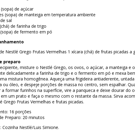
 (sopa) de açúcar
res (sopa) de manteiga em temperatura ambiente
 de sal
 (chá) de farinha de trigo
r (sopa) de fermento em pó
anhamento
de Nestlé Grego Frutas Vermelhas 1 xícara (chá) de frutas picadas a 
e preparo
cipiente, misture o Nestlé Grego, os ovos, o açúcar, a manteiga e o 
nte delicadamente a farinha de trigo e o fermento em pó e mexa be
uma mistura homogênea. Aqueça uma frigideira antiaderente, untad
a ou óleo, e despeje porções de massa no centro, sem espalhar. Q
a formar furinhos na superfície, vire a panqueca e deixe dourar do o
 em um prato e faça o mesmo com o restante da massa. Sirva aco
é Grego Frutas Vermelhas e frutas picadas.
nto: 16 porções
e Preparo: 20 minutos
: Cozinha Nestlé/Luis Simione.