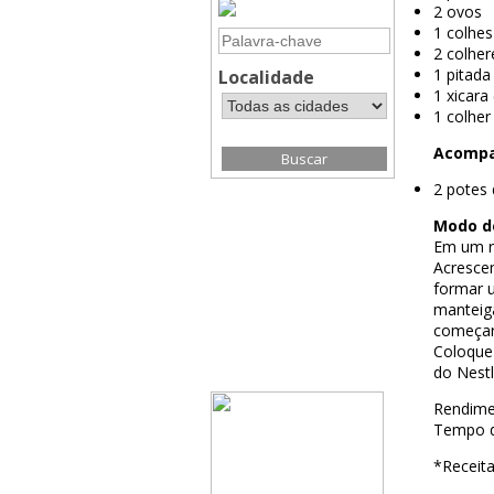
2 ovos
1 colhes
2 colhe
1 pitada
Localidade
1 xicara
1 colhe
Acomp
2 potes 
Modo d
Em um re
Acresce
formar 
manteig
começar 
Coloque
do Nestl
Rendime
Tempo d
*Receita