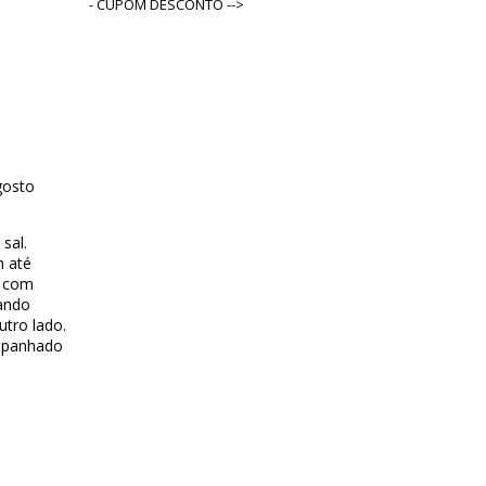
- CUPOM DESCONTO -->
gosto
sal.
m até
a com
uando
utro lado.
mpanhado