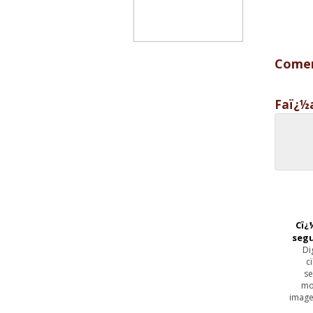
Comen
Faï¿½
Cï¿
seg
Di
c
se
mo
image