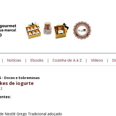
Notícias
Ebooks
Cozinha de A à Z
Vídeos
Di
|
|
|
|
|
S - Doces e Sobremesas
kes de iogurte
12
entes:
de Nestlé Grego Tradicional adoçado