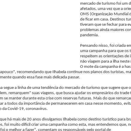
mercado de turismo foi um d
afetados, uma vez que a ori
OMS (Organização Mundial d
de ficar em casa. Destinos tur
tiveram que se fechar para ev
problemas ainda maiores co
pandemia.
Pensando nisso, foi criada em
uma campanha para que os t
respeitem as orientações de 
não viagem para a ilha nest
O mote da campanha é a has
apouco", recomendando que Ilhabela continue nos planos dos turistas, m
ente quando essa fase mais delicada passar.
 segue a linha de uma tendência do mercado de turismo que sugere que os
lem, remarquem" suas viagens, que busca ajudar os empresários do trade t
m se manter durante esta crise com reservas futuras. Mais do que remarcar,
zar a todos da importância de permanecerem em casa nesse momento, evit
 da Covid-19, coronavírus.
que há mais de 20 anos divulgamos Ilhabela como destino turístico para bra
os, foi muito difícil criar uma campanha como esta, mas entendemos que, n
oi o melhor a fazer", comentam os responsáveis pelo portal de