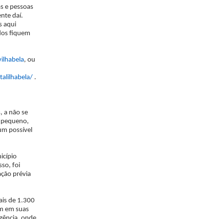
as e pessoas
nte daí.
s aqui
dos fiquem
ilhabela
, ou
alilhabela/
.
 a não se
o pequeno,
um possível
icípio
sso, foi
ação prévia
ais de 1.300
em em suas
rgência, onde