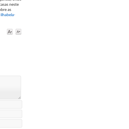
 casas neste
obre as
ilhabela-