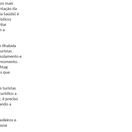
os mais
entação da
a Saúde) é
ísticos
itar
m a
 Ilhabela
uristas
isolamento e
e momento.
htag
as que
 turistas
urístico a
 é preciso
ando a
sileiros e
esse