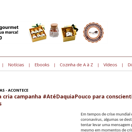
Notícias
Ebooks
Cozinha de A à Z
Vídeos
Di
|
|
|
|
|
AS - ACONTECE
la cria campanha #AtéDaquiaPouco para conscient
s
Em tempos de crise mundial
coronavírus, algumas se des
tentar levar uma mensagem p
mesmo em momentos de cris