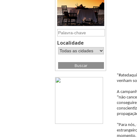
Localidade
"#atedaqui
venham som
A campanha
"não cance
conseguire
conscienti
propagação
"Para nós, 
estrangeir
momento, f