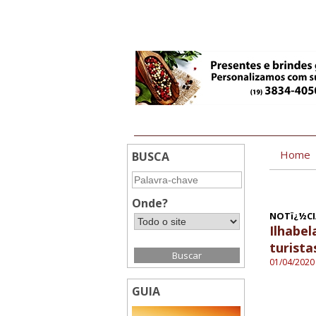
0:31
Home
BUSCA
Onde?
NOTï¿½CI
Ilhabe
turista
01/04/2020
GUIA