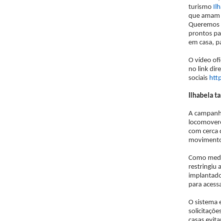
turismo
Il
que amam I
Queremos c
prontos pa
em casa, p
O vídeo of
no link dir
sociais
htt
Ilhabela t
A campanha
locomovere
com cerca 
movimento 
Como medid
restringiu 
implantado
para acess
O sistema 
solicitaçõ
casas evita