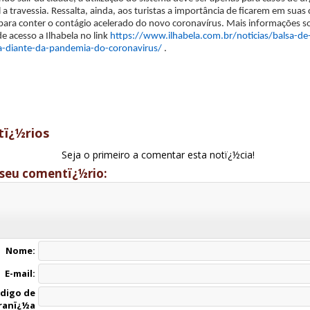
l a travessia. Ressalta, ainda, aos turistas a importância de ficarem em suas
ra conter o contágio acelerado do novo coronavírus. Mais informações s
de acesso a Ilhabela no link
https://www.ilhabela.com.br/noticias/balsa-de-
ita-diante-da-pandemia-do-coronavirus/
.
ï¿½rios
Seja o primeiro a comentar esta notï¿½cia!
seu comentï¿½rio:
Nome:
E-mail:
digo de
ranï¿½a