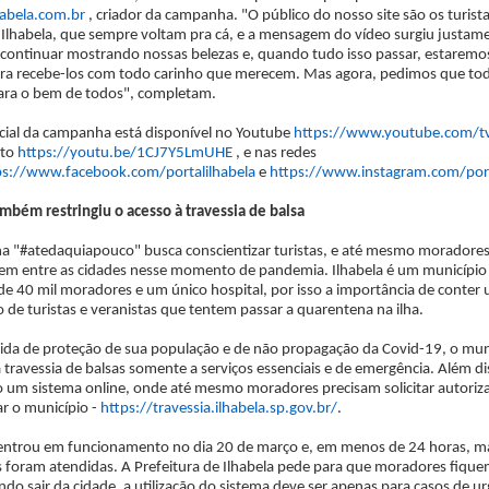
habela.com.br
, criador da campanha. "O público do nosso site são os turist
lhabela, que sempre voltam pra cá, e a mensagem do vídeo surgiu justame
ontinuar mostrando nossas belezas e, quando tudo isso passar, estaremo
ra recebe-los com todo carinho que merecem. Mas agora, pedimos que to
ara o bem de todos", completam.
icial da campanha está disponível no Youtube
https://www.youtube.com/tv
eto
https://youtu.be/1CJ7Y5LmUHE
, e nas redes
ps://www.facebook.com/portalilhabela
e
https://www.instagram.com/port
ambém restringiu o acesso à travessia de balsa
 "#atedaquiapouco" busca conscientizar turistas, e até mesmo moradores,
m entre as cidades nesse momento de pandemia. Ilhabela é um municípi
de 40 mil moradores e um único hospital, por isso a importância de conter 
de turistas e veranistas que tentem passar a quarentena na ilha.
a de proteção de sua população e de não propagação da Covid-19, o mun
a travessia de balsas somente a serviços essenciais e de emergência. Além di
 um sistema online, onde até mesmo moradores precisam solicitar autoriz
ar o município -
https://travessia.ilhabela.sp.gov.br/
.
entrou em funcionamento no dia 20 de março e, em menos de 24 horas, m
es foram atendidas. A Prefeitura de Ilhabela pede para que moradores fiqu
ndo sair da cidade, a utilização do sistema deve ser apenas para casos de u