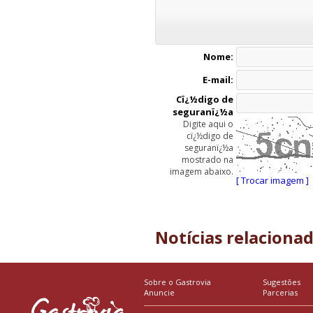
Nome:
E-mail:
Cï¿½digo de
seguranï¿½a
Digite aqui o
cï¿½digo de
seguranï¿½a
mostrado na
imagem abaixo.
[ Trocar imagem ]
Notícias relaciona
Sobre o Gastrovia
Sugestões
Anuncie
Parcerias