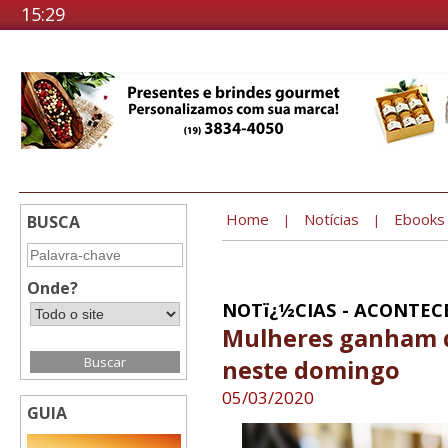
15:29
Home
Notícias
Ebooks
BUSCA
|
|
Onde?
NOTï¿½CIAS - ACONTEC
Mulheres ganham d
neste domingo
05/03/2020
GUIA