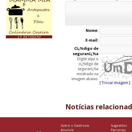
Nome:
E-mail:
Cï¿½digo de
seguranï¿½a
Digite aqui o
cï¿½digo de
seguranï¿½a
mostrado na
imagem abaixo.
[ Trocar imagem ]
Notícias relaciona
Sobre o Gastrovia
Sugestões
Anuncie
Parcerias