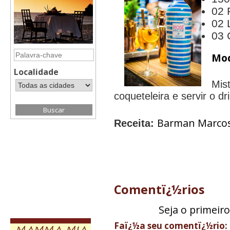
02 
02 
03 
Mod
Localidade
Mis
coqueteleira e servir o d
Barman Marcos
Receita:
Comentï¿½rios
Seja o primeir
Faï¿½a seu comentï¿½rio: