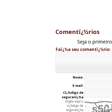
Comentï¿½rios
Seja o primeir
Faï¿½a seu comentï¿½rio:
Nome:
E-mail:
Cï¿½digo de
seguranï¿½a
Digite aqui o
cï¿½digo de
seguranï¿½a