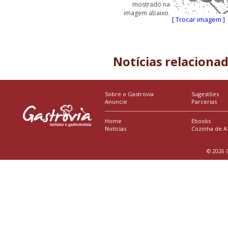
mostrado na
imagem abaixo.
[ Trocar imagem ]
Notícias relaciona
Sobre o Gastrovia
Sugestões
Anuncie
Parcerias
Home
Ebooks
Notícias
Cozinha de A
© 2026 G