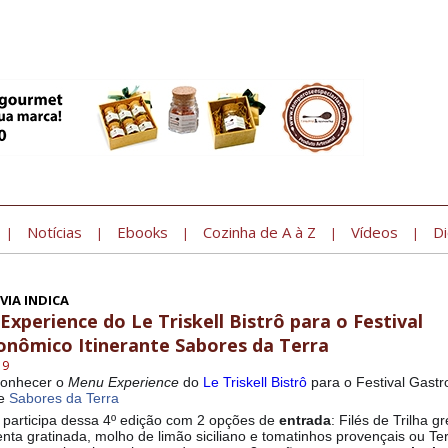
Notícias
Ebooks
Cozinha de A à Z
Vídeos
Di
|
|
|
|
|
IA INDICA
xperience do Le Triskell Bistrô para o Festival
onômico Itinerante Sabores da Terra
19
onhecer o
Menu Experience
do
Le Triskell Bistrô
para o Festival Gast
te
Sabores da Terra
, participa dessa 4º edição com 2 opções de
entrada
: Filés de Trilha g
nta gratinada, molho de limão siciliano e tomatinhos provençais ou Ter