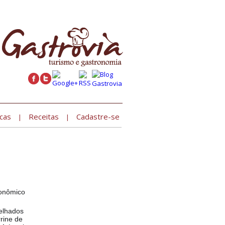
Cadastre seu estabelecimento »
cas
Receitas
Cadastre-se
|
|
ronômico
relhados
rine de