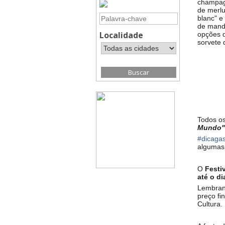
champag
de merlu
blanc" e
de mandi
Localidade
opções 
sorvete 
Todos os
Mundo" 
#
dicagas
algumas 
O
Festi
até o di
Lembrand
preço fi
Cultura.