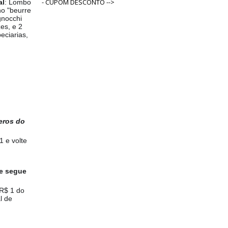
- CUPOM DESCONTO -->
al
: Lombo
ho "beurre
gnocchi
es, e 2
eciarias,
eros do
1 e volte
 e segue
 R$ 1 do
l de