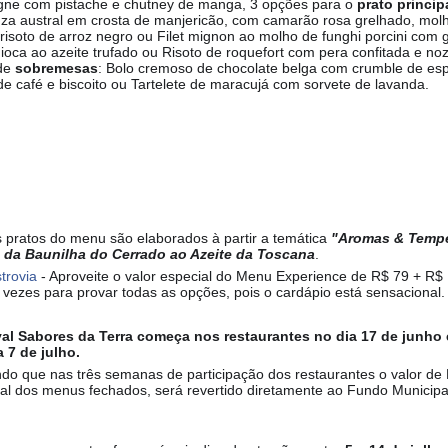
ne com pistache e chutney de manga, 3 opções para o
prato princip
za austral em crosta de manjericão, com camarão rosa grelhado, mol
 risoto de arroz
negro ou Filet mignon ao molho de funghi porcini com 
oca ao azeite trufado ou Risoto de roquefort com pera confitada e noz
de
sobremesas
: Bolo cremoso de chocolate belga com crumble de esp
de café e biscoito ou Tartelete de maracujá com sorvete de lavanda.
 pratos do menu são elaborados à partir a temática
"Aromas & Temp
da Baunilha do Cerrado ao Azeite da Toscana
.
trovia
- Aproveite o valor especial do Menu Experience de R$ 79 + R$ 
vezes para provar todas as opções, pois o cardápio está sensacional.
val Sabores da Terra começa nos restaurantes no dia 17 de junho
a 7 de julho.
o que nas três semanas de participação dos restaurantes o valor de
nal dos menus fechados, será revertido diretamente ao Fundo Municipa