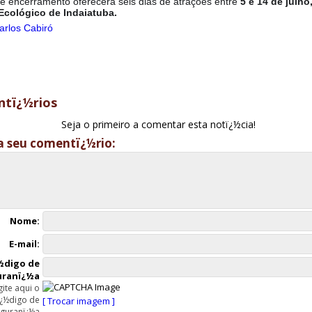
de encerramento oferecerá seis dias de atrações entre
5 e 14 de julho
Ecológico de Indaiatuba.
arlos Cabiró
tï¿½rios
Seja o primeiro a comentar esta notï¿½cia!
a seu comentï¿½rio:
Nome:
E-mail:
½digo de
uranï¿½a
gite aqui o
ï¿½digo de
[ Trocar imagem ]
guranï¿½a