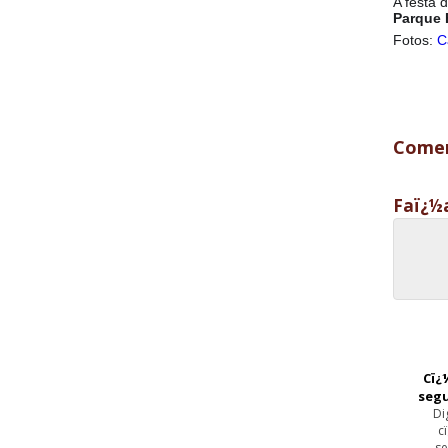
A festa 
Parque 
Fotos:
C
Comen
Faï¿½
Cï¿
seg
Di
c
se