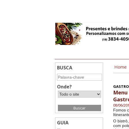
19:16
Home
BUSCA
Onde?
GASTROV
Menu E
Gastr
08/06/20
Fomos c
Itineran
O bistrô
GUIA
com pole