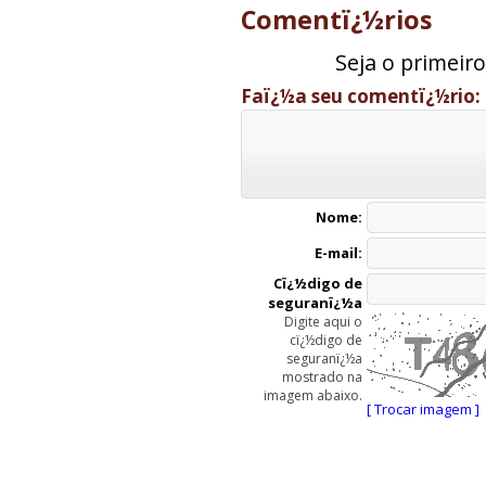
Comentï¿½rios
Seja o primeir
Faï¿½a seu comentï¿½rio:
Nome:
E-mail:
Cï¿½digo de
seguranï¿½a
Digite aqui o
cï¿½digo de
seguranï¿½a
mostrado na
imagem abaixo.
[ Trocar imagem ]