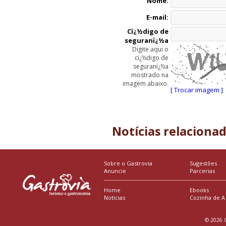
Nome:
E-mail:
Cï¿½digo de
seguranï¿½a
Digite aqui o
cï¿½digo de
seguranï¿½a
mostrado na
imagem abaixo.
[ Trocar imagem ]
Notícias relaciona
Sobre o Gastrovia
Sugestões
Anuncie
Parcerias
Home
Ebooks
Notícias
Cozinha de A
© 2026 G