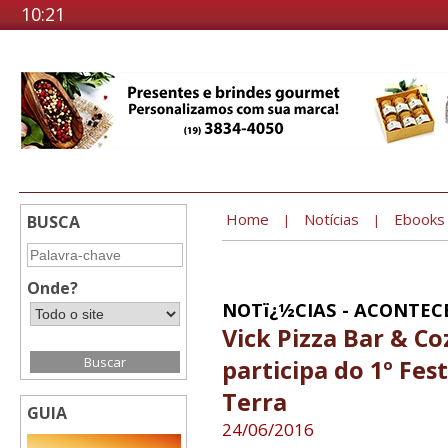
10:21
Home
Notícias
Ebooks
BUSCA
|
|
Onde?
NOTï¿½CIAS - ACONTEC
Vick Pizza Bar & C
participa do 1º Fes
Terra
GUIA
24/06/2016