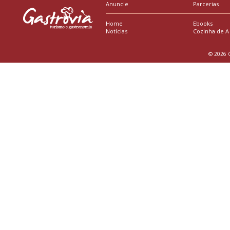
Anuncie
Parcerias
Home
Ebooks
Notícias
Cozinha de A
© 2026 G