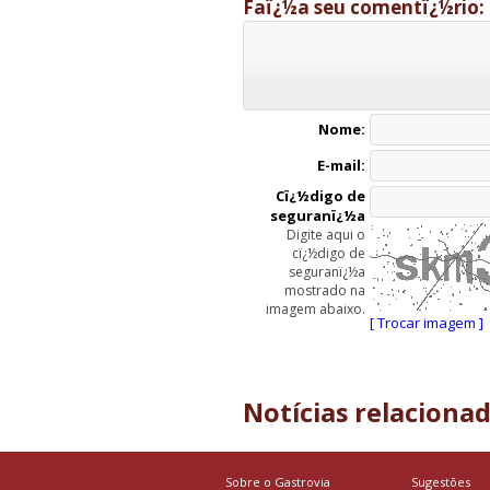
Faï¿½a seu comentï¿½rio:
Nome:
E-mail:
Cï¿½digo de
seguranï¿½a
Digite aqui o
cï¿½digo de
seguranï¿½a
mostrado na
imagem abaixo.
[ Trocar imagem ]
Notícias relaciona
Sobre o Gastrovia
Sugestões