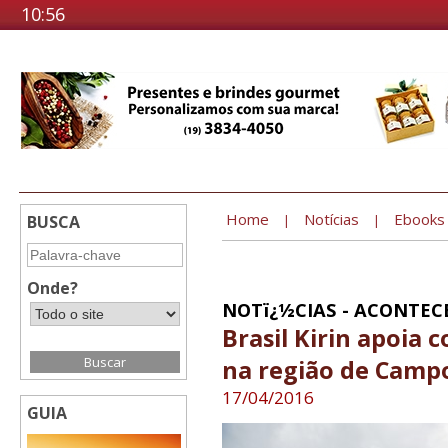
10:56
Home
Notícias
Ebooks
BUSCA
|
|
Onde?
NOTï¿½CIAS - ACONTEC
Brasil Kirin apoia c
na região de Camp
17/04/2016
GUIA