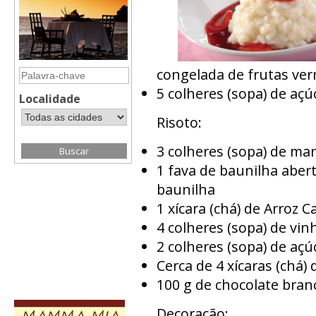
congelada de frutas ve
5 colheres (sopa) de açú
Localidade
Risoto:
3 colheres (sopa) de ma
1 fava de baunilha abert
baunilha
1 xícara (chá) de Arroz C
4 colheres (sopa) de vi
2 colheres (sopa) de açú
Cerca de 4 xícaras (chá) d
100 g de chocolate bran
Decoração: