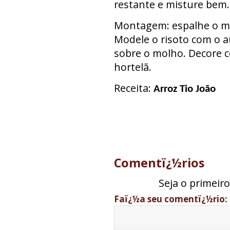
restante e misture bem.
Montagem: espalhe o mo
Modele o risoto com o a
sobre o molho. Decore 
hortelã.
Receita:
Arroz Tio João
Comentï¿½rios
Seja o primeir
Faï¿½a seu comentï¿½rio: