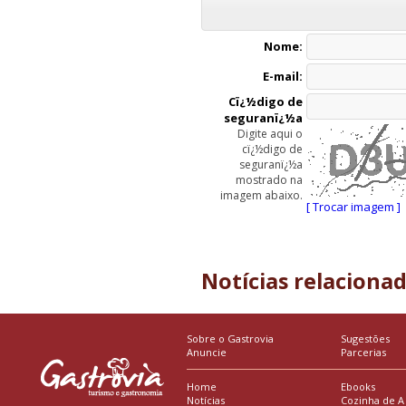
Nome:
E-mail:
Cï¿½digo de
seguranï¿½a
Digite aqui o
cï¿½digo de
seguranï¿½a
mostrado na
imagem abaixo.
[ Trocar imagem ]
Notícias relaciona
Sobre o Gastrovia
Sugestões
Anuncie
Parcerias
Home
Ebooks
Notícias
Cozinha de A