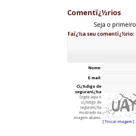
Comentï¿½rios
Seja o primeir
Faï¿½a seu comentï¿½rio:
Nome:
E-mail:
Cï¿½digo de
seguranï¿½a
Digite aqui o
cï¿½digo de
seguranï¿½a
mostrado na
imagem abaixo.
[ Trocar imagem ]