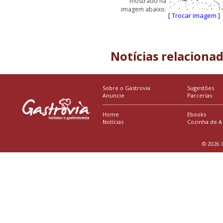
mostrado na
imagem abaixo.
[ Trocar imagem ]
Notícias relaciona
Sobre o Gastrovia
Sugestões
Anuncie
Parcerias
Home
Ebooks
Notícias
Cozinha de A
© 2026 G