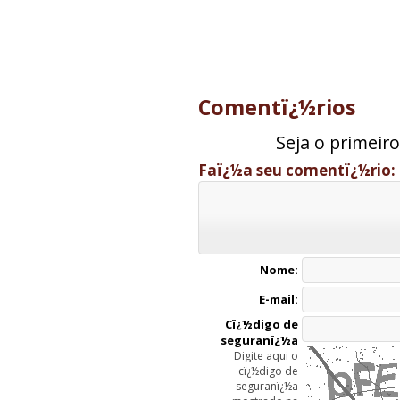
Comentï¿½rios
Seja o primeir
Faï¿½a seu comentï¿½rio:
Nome:
E-mail:
Cï¿½digo de
seguranï¿½a
Digite aqui o
cï¿½digo de
seguranï¿½a