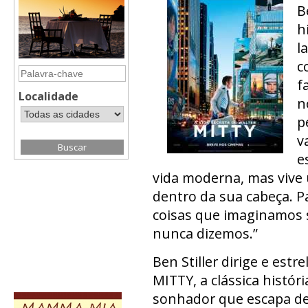
B
h
l
c
f
Localidade
n
p
v
e
vida moderna, mas vive
dentro da sua cabeça. P
coisas que imaginamos
nunca dizemos.”
Ben Stiller dirige e es
MITTY, a clássica histó
sonhador que escapa de