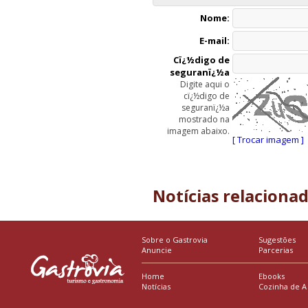
Nome:
E-mail:
Cï¿½digo de
seguranï¿½a
Digite aqui o
cï¿½digo de
seguranï¿½a
mostrado na
imagem abaixo.
[ Trocar imagem ]
Notícias relaciona
Sobre o Gastrovia
Sugestões
Anuncie
Parcerias
Home
Ebooks
Notícias
Cozinha de A