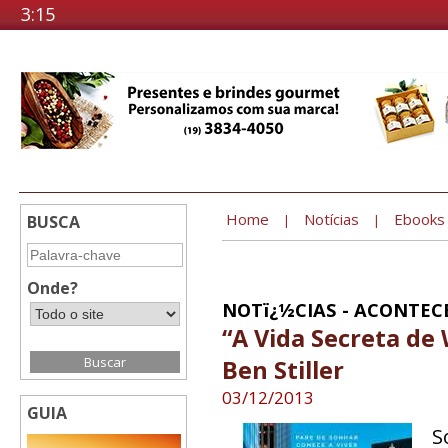
3:15
Home
Notícias
Ebooks
BUSCA
|
|
Onde?
NOTï¿½CIAS - ACONTEC
“A Vida Secreta de 
Ben Stiller
03/12/2013
GUIA
S