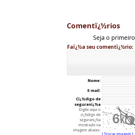
Comentï¿½rios
Seja o primeir
Faï¿½a seu comentï¿½rio:
Nome:
E-mail:
Cï¿½digo de
seguranï¿½a
Digite aqui o
cï¿½digo de
seguranï¿½a
mostrado na
imagem abaixo.
[ Trocar imagem ]