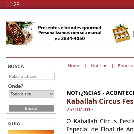
11:28
Home
Notícias
Ebooks
BUSCA
|
|
Onde?
NOTï¿½CIAS - ACONTEC
Kaballah Circus Fes
25/10/2013
O Kaballah Circus Fest
GUIA
Especial de Final de A