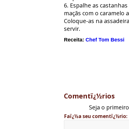
6. Espalhe as castanhas
maçãs com o caramelo a
Coloque-as na assadeira 
servir.
Receita:
Chef Tom Bessi
Comentï¿½rios
Seja o primeir
Faï¿½a seu comentï¿½rio: