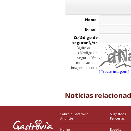
Nome:
E-mail:
Cï¿½digo de
seguranï¿½a
Digite aqui o
cï¿½digo de
seguranï¿½a
mostrado na
imagem abaixo.
[ Trocar imagem ]
Notícias relaciona
Sobre o Gastrovia
Sugestões
Anuncie
Parcerias
Home
Ebooks