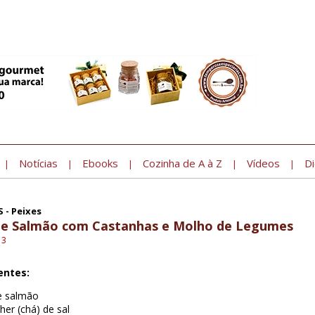
Notícias
Ebooks
Cozinha de A à Z
Vídeos
Di
|
|
|
|
|
 - Peixes
 de Salmão com Castanhas e Molho de Legumes
13
entes:
de salmão
her (chá) de sal