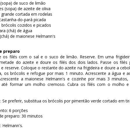
 (sopa) de suco de limão
es (sopa) de azeite de oliva
a grande cortada em rodelas
castanha-do-pará picada
 brócolis cozidos e picados
ara (chá) de água
 (chá) de maionese Helmann's
e preparo
 os filés com o sal e o suco de limão. Reserve. Em uma frigideir
metade do azeite e doure os filés dos dois lados. Passe os filés
 e reserve. Coloque o restante do azeite na frigideira e doure a cebol
a, os brócolis e refogue por mais 1 minuto. Acrescente a água e a
 Acrescente a maionese Helmann's e cozinhe por mais 3 minutos
 até formar um molho cremoso. Cubra os filés com o molho e
: Se preferir, substitua os brócolis por pimentão verde cortado em tir
nto: 6 porções
e preparo: 30 minutos
a: Helmann's.