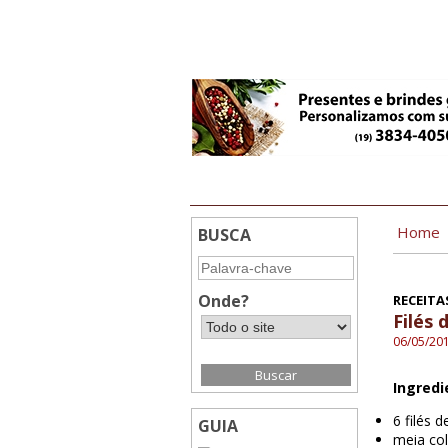
10:38
Home
BUSCA
Onde?
RECEITAS
Filés
06/05/20
Ingredi
6 filés 
GUIA
meia col