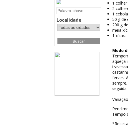
1 colher
2 colher
1 cebol
50 g de 
Localidade
200 g de
meia xíc
1 xícara
Modo d
Tempere
aqueça 
travessa
castanh
ferver.
sempre,
seguida.
Variação
Rendime
Tempo d
*Receit