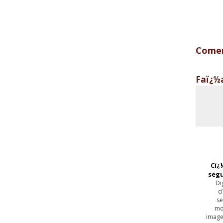
Comen
Faï¿½
Cï¿
seg
Di
c
se
mo
image