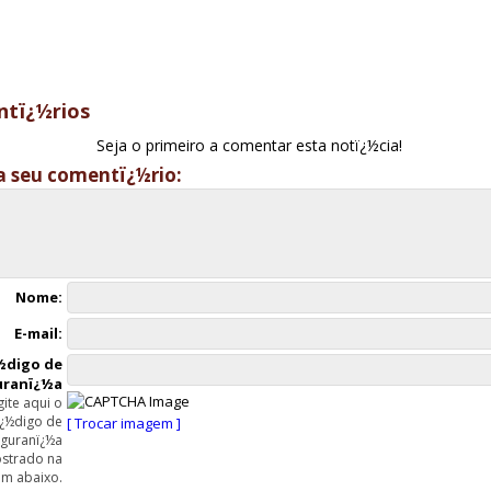
tï¿½rios
Seja o primeiro a comentar esta notï¿½cia!
a seu comentï¿½rio:
Nome:
E-mail:
½digo de
uranï¿½a
gite aqui o
ï¿½digo de
[ Trocar imagem ]
guranï¿½a
strado na
m abaixo.