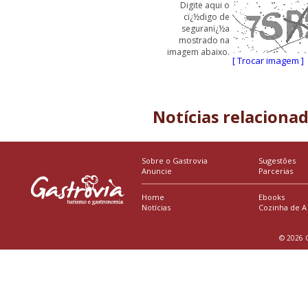
Digite aqui o
cï¿½digo de
seguranï¿½a
mostrado na
imagem abaixo.
[ Trocar imagem ]
Notícias relaciona
Sobre o Gastrovia
Sugestões
Anuncie
Parcerias
Home
Ebooks
Notícias
Cozinha de A
© 2026 G