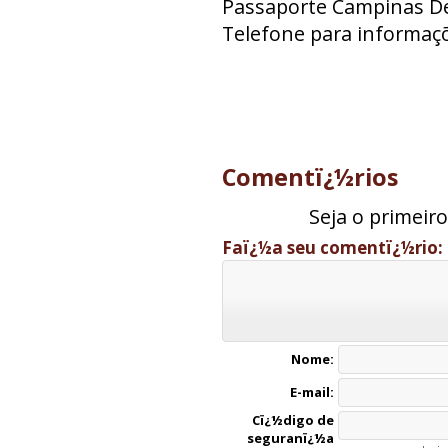
Passaporte Campinas Deco
Telefone para informaçõ
Comentï¿½rios
Seja o primeir
Faï¿½a seu comentï¿½rio:
Nome:
E-mail:
Cï¿½digo de
seguranï¿½a