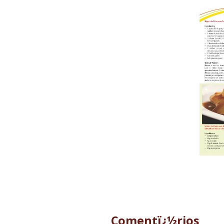
Comentï¿½rios