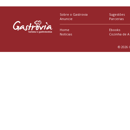
Sobre o Gastrovia
Sugestões
Anuncie
Parcerias
Home
Ebooks
Notícias
Cozinha de A
© 2026 G