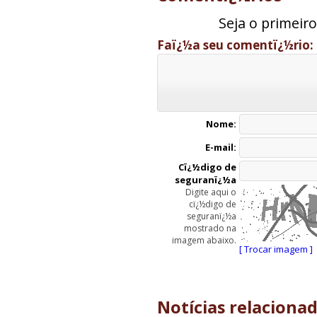
Seja o primeir
Faï¿½a seu comentï¿½rio:
Nome:
E-mail:
Cï¿½digo de
seguranï¿½a
Digite aqui o
cï¿½digo de
seguranï¿½a
mostrado na
imagem abaixo.
[ Trocar imagem ]
Notícias relaciona