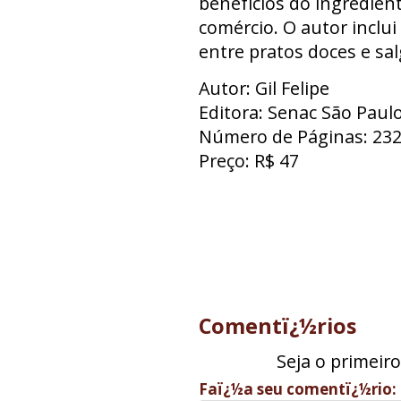
benefícios do ingredien
comércio. O autor inclu
entre pratos doces e sal
Autor: Gil Felipe
Editora: Senac São Paul
Número de Páginas: 23
Preço: R$ 47
Comentï¿½rios
Seja o primeir
Faï¿½a seu comentï¿½rio: