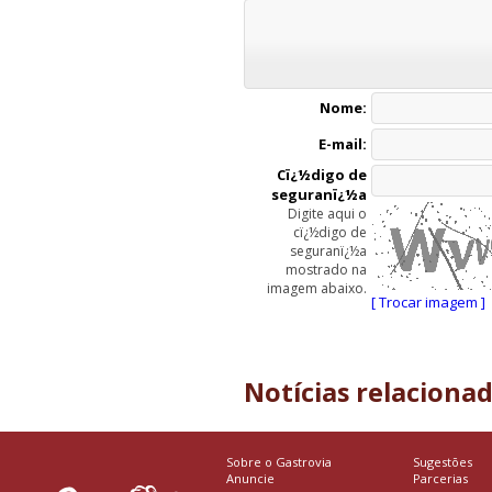
Nome:
E-mail:
Cï¿½digo de
seguranï¿½a
Digite aqui o
cï¿½digo de
seguranï¿½a
mostrado na
imagem abaixo.
[ Trocar imagem ]
Notícias relaciona
Sobre o Gastrovia
Sugestões
Anuncie
Parcerias