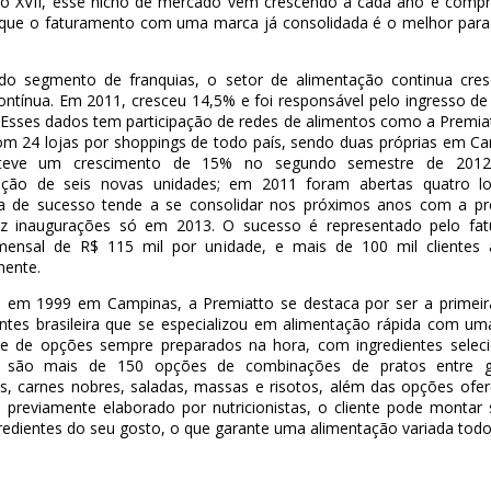
lo XVII, esse nicho de mercado vem crescendo a cada ano e comp
 que o faturamento com uma marca já consolidada é o melhor par
do segmento de franquias, o setor de alimentação continua cre
ontínua. Em 2011, cresceu 14,5% e foi responsável pelo ingresso de
 Esses dados tem participação de redes de alimentos como a Premiat
om 24 lojas por shoppings de todo país, sendo duas próprias em Ca
teve um crescimento de 15% no segundo semestre de 201
ação de seis novas unidades; em 2011 foram abertas quatro lo
ria de sucesso tende a se consolidar nos próximos anos com a pr
z inaugurações só em 2013. O sucesso é representado pelo fa
ensal de R$ 115 mil por unidade, e mais de 100 mil clientes 
ente.
 em 1999 em Campinas, a Premiatto se destaca por ser a primeir
antes brasileira que se especializou em alimentação rápida com u
de de opções sempre preparados na hora, com ingredientes selec
, são mais de 150 opções de combinações de pratos entre g
s, carnes nobres, saladas, massas e risotos, além das opções ofer
o previamente elaborado por nutricionistas, o cliente pode montar 
edientes do seu gosto, o que garante uma alimentação variada todos