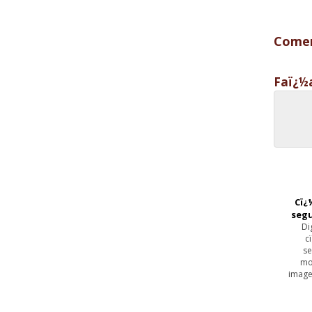
Comen
Faï¿½
Cï¿
seg
Di
c
se
mo
image