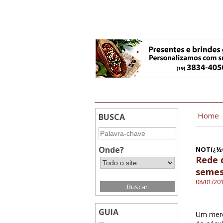
6:22
Home
BUSCA
Onde?
NOTï¿½C
Rede 
semes
08/01/20
GUIA
Um merca