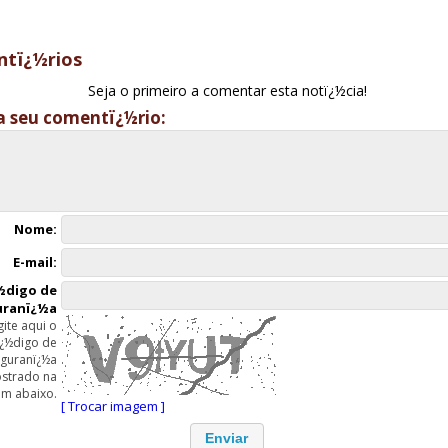
tï¿½rios
Seja o primeiro a comentar esta notï¿½cia!
a seu comentï¿½rio:
Nome:
E-mail:
½digo de
uranï¿½a
gite aqui o
ï¿½digo de
guranï¿½a
strado na
m abaixo.
[ Trocar imagem ]