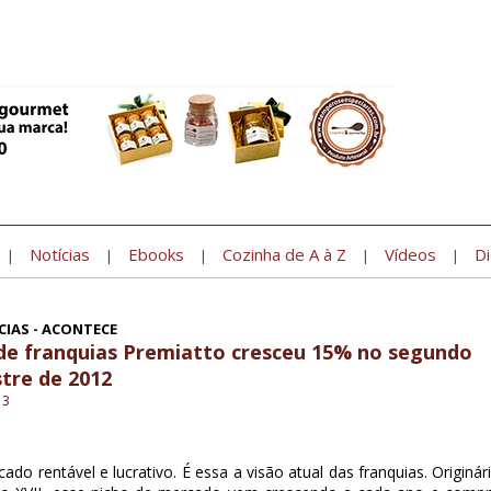
Notícias
Ebooks
Cozinha de A à Z
Vídeos
Di
|
|
|
|
|
IAS - ACONTECE
de franquias Premiatto cresceu 15% no segundo
tre de 2012
13
do rentável e lucrativo. É essa a visão atual das franquias. Originári