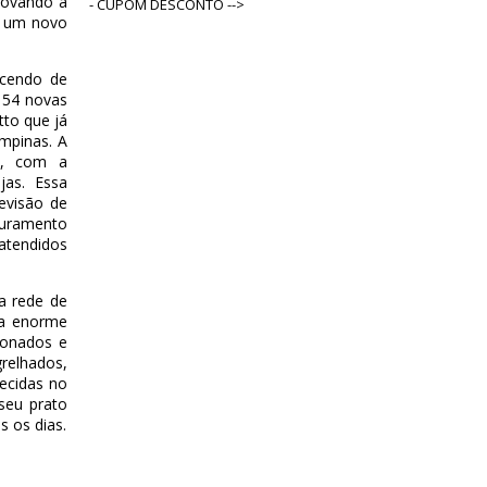
rovando a
- CUPOM DESCONTO -->
a um novo
scendo de
 54 novas
to que já
mpinas. A
2, com a
jas. Essa
evisão de
turamento
atendidos
a rede de
ma enorme
ionados e
relhados,
ecidas no
seu prato
 os dias.