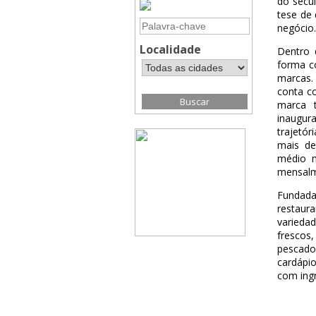
do sécu
tese de
negócio.
Localidade
Dentro 
forma c
marcas.
conta c
marca 
inaugur
trajetó
mais de
médio m
mensalm
Fundada
restaur
varieda
frescos
pescado
cardápi
com ingr