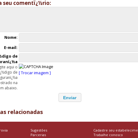
a seu comentï¿½rio:
Nome:
E-mail:
½digo de
uranï¿½a
gite aqui o
ï¿½digo de
[ Trocar imagem ]
guranï¿½a
strado na
m abaixo.
ias relacionadas
rovia
Sugestões
Cadastre seu estabelecim
Parcerias
Trabalhe conosco