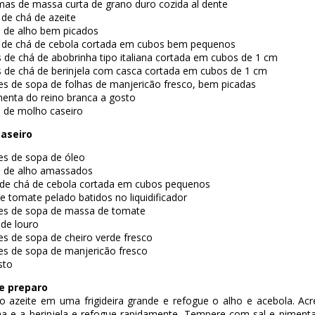
mas de massa curta de grano duro cozida al dente
 de chá de azeite
s de alho bem picados
a de chá de cebola cortada em cubos bem pequenos
s de chá de abobrinha tipo italiana cortada em cubos de 1 cm
s de chá de berinjela com casca cortada em cubos de 1 cm
es de sopa de folhas de manjericão fresco, bem picadas
menta do reino branca a gosto
a de molho caseiro
aseiro
es de sopa de óleo
s de alho amassados
a de chá de cebola cortada em cubos pequenos
de tomate pelado batidos no liquidificador
res de sopa de massa de tomate
 de louro
es de sopa de cheiro verde fresco
es de sopa de manjericão fresco
sto
e preparo
o azeite em uma frigideira grande e refogue o alho e acebola. Acr
ha e a berinjela e refogue rapidamente. Tempere com sal e pimenta