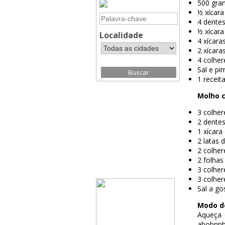
500 gra
½ xícara
4 dente
½ xícar
Localidade
4 xícara
2 xícara
4 colher
Sal e pi
1 receit
Molho c
3 colher
2 dente
1 xícar
2 latas 
2 colhe
2 folhas
3 colher
3 colher
Sal a go
Modo d
Aqueça 
abobrin