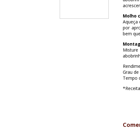
acrescen
Molho c
Aqueça o
por apr
bem que
Monta
Misture
abobrinh
Rendime
Grau de d
Tempo d
*Receita
Comen