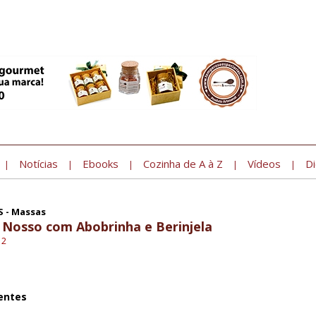
Notícias
Ebooks
Cozinha de A à Z
Vídeos
Di
|
|
|
|
|
S - Massas
 Nosso com Abobrinha e Berinjela
12
entes