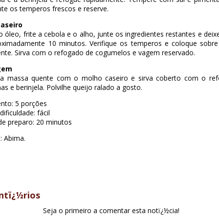
te os temperos frescos e reserve.
aseiro
 óleo, frite a cebola e o alho, junte os ingredientes restantes e deix
oximadamente 10 minutos. Verifique os temperos e coloque sobr
nte. Sirva com o refogado de cogumelos e vagem reservado.
gem
 a massa quente com o molho caseiro e sirva coberto com o re
as e berinjela. Polvilhe queijo ralado a gosto.
nto: 5 porções
ificuldade: fácil
e preparo: 20 minutos
: Abima.
tï¿½rios
Seja o primeiro a comentar esta notï¿½cia!