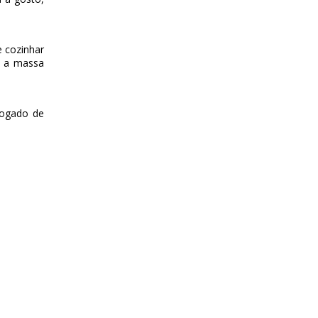
e cozinhar
e a massa
fogado de