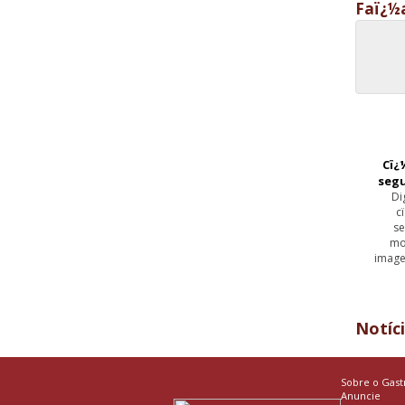
Faï¿½
Cï¿
seg
Di
c
se
mo
image
Notíc
Sobre o Gast
Anuncie