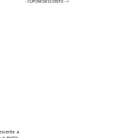
- CUPOM DESCONTO -->
escente a
 a gosto,