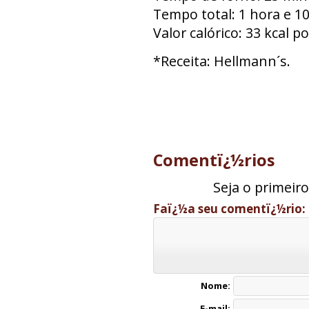
Tempo total: 1 hora e 1
Valor calórico: 33 kcal p
*Receita: Hellmann´s.
Comentï¿½rios
Seja o primeir
Faï¿½a seu comentï¿½rio:
Nome:
E-mail: