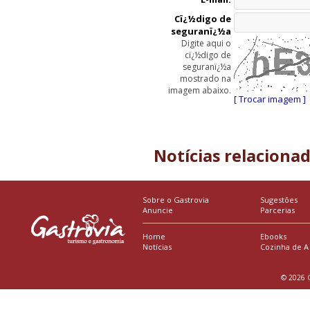
Cï¿½digo de
seguranï¿½a
Digite aqui o
cï¿½digo de
seguranï¿½a
mostrado na
imagem abaixo.
[ Trocar imagem ]
Notícias relaciona
Sobre o Gastrovia
Sugestões
Anuncie
Parcerias
Home
Ebooks
Notícias
Cozinha de A
© 2026 G