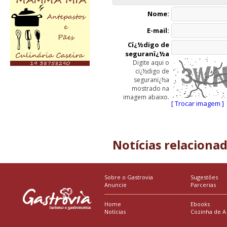
Nome:
E-mail:
Cï¿½digo de
seguranï¿½a
Digite aqui o
cï¿½digo de
seguranï¿½a
mostrado na
imagem abaixo.
[ Trocar imagem ]
Notícias relaciona
Sobre o Gastrovia
Sugestões
Anuncie
Parcerias
Home
Ebooks
Notícias
Cozinha de A