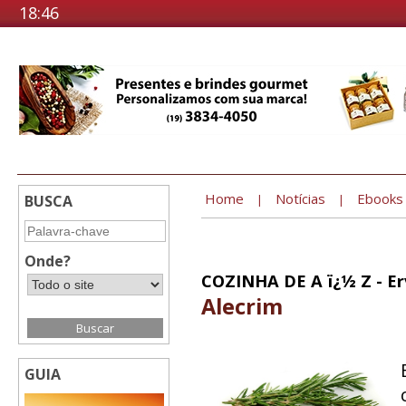
18:46
Home
Notícias
Ebooks
BUSCA
|
|
Onde?
COZINHA DE A ï¿½ Z - Er
Alecrim
GUIA