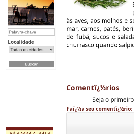
às aves, aos molhos e s
mar, carnes, patês, beri
de fubá, sucos e salad
Localidade
churrasco quando salpic
Comentï¿½rios
Seja o primeir
Faï¿½a seu comentï¿½rio: