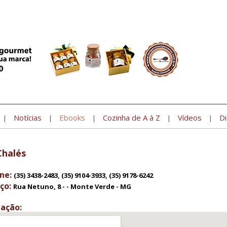
Notícias
Ebooks
Cozinha de A à Z
Vídeos
Di
|
|
|
|
|
Chalés
ne:
(35) 3438-2483, (35) 9104-3933, (35) 9178-6242
ço:
Rua Netuno, 8 - - Monte Verde - MG
zação: