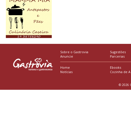
Sobre o Gastrovia
Sugestões
Anuncie
Parcerias
Home
Ebooks
Notícias
Cozinha de A
© 2026 G