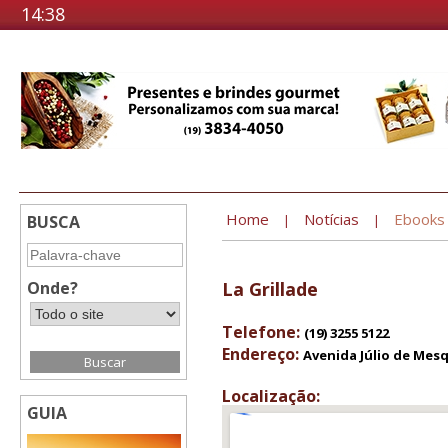
14:38
Home
Notícias
Ebooks
BUSCA
|
|
Onde?
La Grillade
Telefone:
(19) 3255 5122
Endereço:
Avenida Júlio de Mesq
Localização:
GUIA