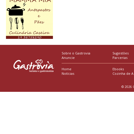
Sobre o Gastrovia
Sugestões
Anuncie
Parcerias
Home
Ebooks
Notícias
Cozinha de A
© 2026 G