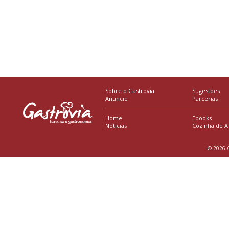
Sobre o Gastrovia
Sugestões
Anuncie
Parcerias
Home
Ebooks
Notícias
Cozinha de A
© 2026 G