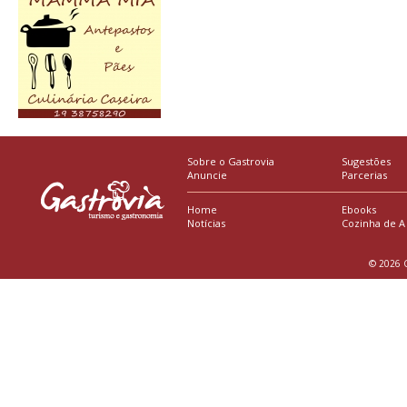
Sobre o Gastrovia
Sugestões
Anuncie
Parcerias
Home
Ebooks
Notícias
Cozinha de A
© 2026 G