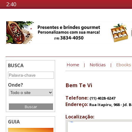
2:40
Home
Notícias
Ebooks
BUSCA
|
|
Onde?
Bem Te Vi
Telefone:
(11) 4028-6247
Endereço:
Rua Itapiru, 968 - Jd. B
Localização:
GUIA