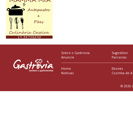
Sobre o Gastrovia
Sugestões
Anuncie
Parcerias
Home
Ebooks
Notícias
Cozinha de A
© 2026 G