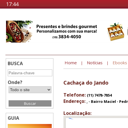
17:44
Home
Notícias
Ebooks
BUSCA
|
|
Onde?
Cachaça do Jando
Telefone:
(11) 7478-7854
Endereço:
, - Bairro Maciel - Ped
Localização:
GUIA