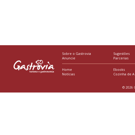
Sobre o Gastrovia
Sugestões
Anuncie
Parcerias
Home
Ebooks
Notícias
Cozinha de A
© 2026 G