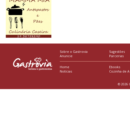
Sobre o Gastrovia
Sugestões
Anuncie
Parcerias
Home
Ebooks
Notícias
Cozinha de A
© 2026 G