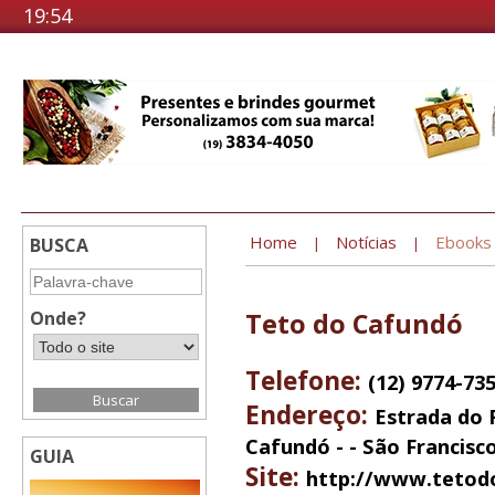
19:54
Home
Notícias
Ebooks
BUSCA
|
|
Onde?
Teto do Cafundó
Telefone:
(12) 9774-73
Endereço:
Estrada do 
Cafundó - - São Francisco
GUIA
Site:
http://www.tetod