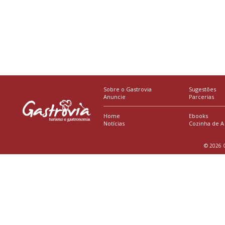
Sobre o Gastrovia
Sugestões
Anuncie
Parcerias
Home
Ebooks
Notícias
Cozinha de A
© 2026 G