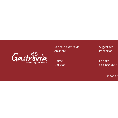
Sobre o Gastrovia
Sugestões
Anuncie
Parcerias
Home
Ebooks
Notícias
Cozinha de A
© 2026 G