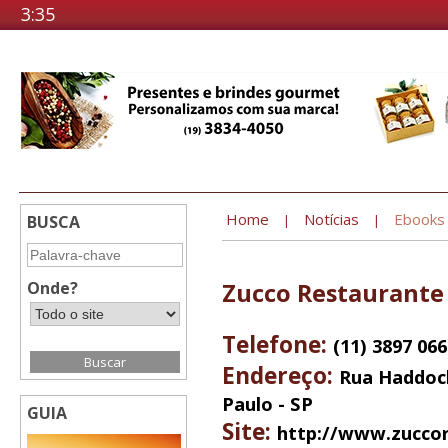
3:35
Home
Notícias
Ebooks
BUSCA
|
|
Onde?
Zucco Restaurante
Telefone:
(11) 3897 06
Endereço:
Rua Haddock 
Paulo - SP
GUIA
Site:
http://www.zuccor