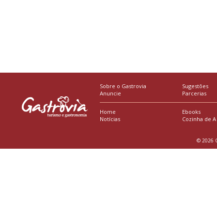
Sobre o Gastrovia
Sugestões
Anuncie
Parcerias
Home
Ebooks
Notícias
Cozinha de A
© 2026 G