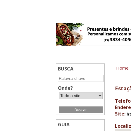
2:12
Home
BUSCA
Onde?
Estaç
Telefo
Endere
Site:
h
GUIA
Locali