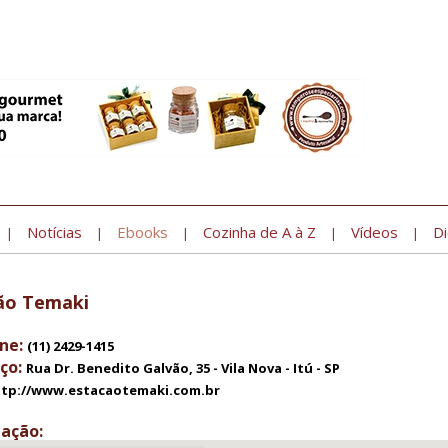
Notícias
Ebooks
Cozinha de A à Z
Vídeos
Di
|
|
|
|
|
ão Temaki
ne:
(11) 2429-1415
ço:
Rua Dr. Benedito Galvão, 35 - Vila Nova - Itú - SP
ttp://www.estacaotemaki.com.br
zação: