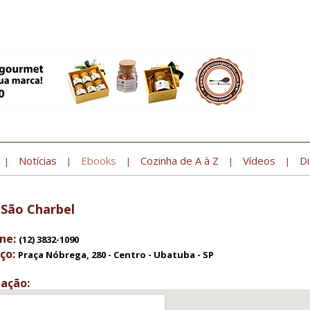
Notícias
Ebooks
Cozinha de A à Z
Vídeos
Di
|
|
|
|
|
 São Charbel
ne:
(12) 3832-1090
ço:
Praça Nóbrega, 280 - Centro - Ubatuba - SP
zação: